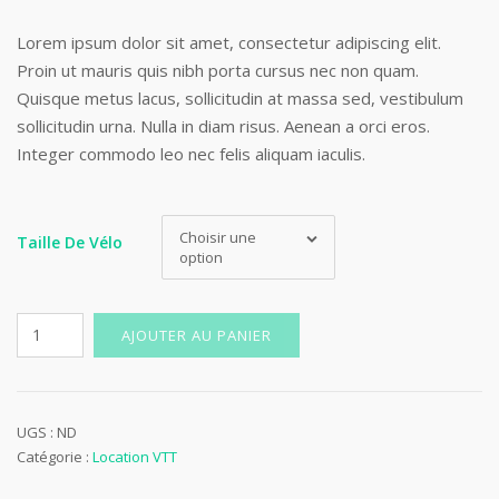
Lorem ipsum dolor sit amet, consectetur adipiscing elit.
Proin ut mauris quis nibh porta cursus nec non quam.
Quisque metus lacus, sollicitudin at massa sed, vestibulum
sollicitudin urna. Nulla in diam risus. Aenean a orci eros.
Integer commodo leo nec felis aliquam iaculis.
Choisir une
Taille De Vélo
option
quantité
AJOUTER AU PANIER
de
Location
VTT
Enduro
UGS :
ND
Catégorie :
Location VTT