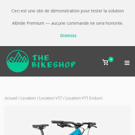
Skip
to
Ceci est une site de démonstration pour tester la solution
content
Altiride Premium — aucune commande ne sera honorée.
Dismiss
M
0
View
shopping
cart
Accueil
/
Location
/
Location VTT
/ Location VTT Enduro