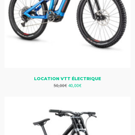
LOCATION VTT ÉLECTRIQUE
Le
Le
50,00
€
40,00
€
prix
prix
initial
actuel
était :
est :
50,00€.
40,00€.