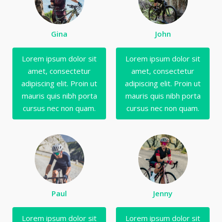
Gina
John
Lorem ipsum dolor sit
Lorem ipsum dolor sit
amet, consectetur
amet, consectetur
adipiscing elit. Proin ut
adipiscing elit. Proin ut
mauris quis nibh porta
mauris quis nibh porta
cursus nec non quam.
cursus nec non quam.
Paul
Jenny
Lorem ipsum dolor sit
Lorem ipsum dolor sit